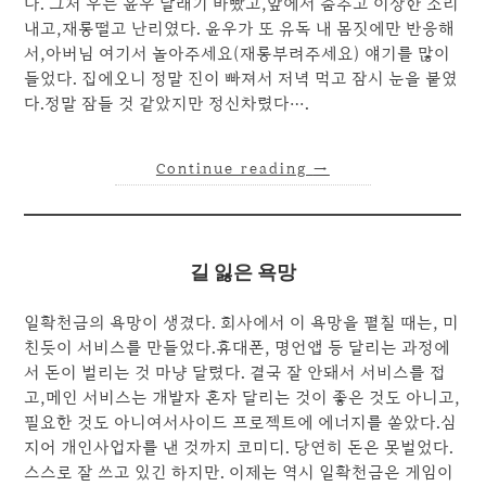
다. 그저 우는 윤우 달래기 바빴고,앞에서 춤추고 이상한 소리
내고,재롱떨고 난리였다. 윤우가 또 유독 내 몸짓에만 반응해
서,아버님 여기서 놀아주세요(재롱부려주세요) 얘기를 많이
들었다. 집에오니 정말 진이 빠져서 저녁 먹고 잠시 눈을 붙였
다.정말 잠들 것 같았지만 정신차렸다….
Continue reading
→
길 잃은 욕망
일확천금의 욕망이 생겼다. 회사에서 이 욕망을 펼칠 때는, 미
친듯이 서비스를 만들었다.휴대폰, 명언앱 등 달리는 과정에
서 돈이 벌리는 것 마냥 달렸다. 결국 잘 안돼서 서비스를 접
고,메인 서비스는 개발자 혼자 달리는 것이 좋은 것도 아니고,
필요한 것도 아니여서사이드 프로젝트에 에너지를 쏟았다.심
지어 개인사업자를 낸 것까지 코미디. 당연히 돈은 못벌었다.
스스로 잘 쓰고 있긴 하지만. 이제는 역시 일확천금은 게임이