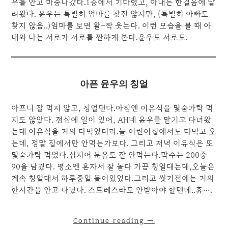
우를 안고 마중나갔다.1층에서 기다렸고, 아내는 한걸음에 달
려왔다. 윤우는 특별히 엄마를 찾진 않지만, (특별히 아빠도
찾지 않음..)엄마를 보면 활~짝 웃는다. 이런 모습을 볼 때 아
내와 나는 서로가 서로를 짠하게 본다.윤우도 서로도.
아픈 윤우의 칭얼
아프니 잘 먹지 않고, 칭얼댄다.아침엔 이유식을 몇숟가락 먹
지도 않았다. 점심에 일이 있어, AH네 윤우를 맡기고 다녀왔
는데 이유식을 거의 다먹었더라.늘 어린이집에서도 다먹고 오
는데, 정말 집에서만 안먹는가보다. 그리고 저녁 이유식은 또
몇숟가락 먹었다.심지어 분유도 잘 안먹는다.막수는 200중
90을 남겼다. 평소엔 혼자서 잘 놀다 가끔 칭얼대는데,오늘은
계속 칭얼대서 하루종일 붙어있었다.그리고 씻기전에는 거의
한시간을 안고 다녔다. 스트레스라도 안받아야 할텐데..휴….
Continue reading
→