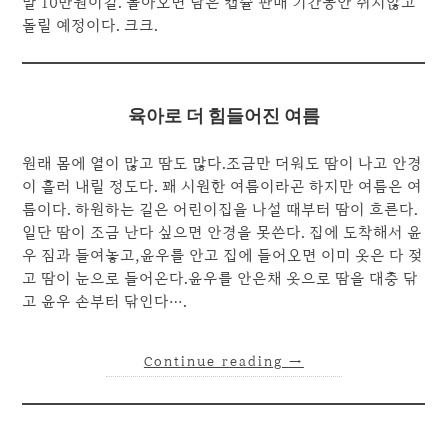
발 10만원이길. 돌아오면 남은 캡슐 판매 기간동안 쉬지않고
돌릴 예정이다. 크크.
육아로 더 힘들어진 여름
원래 몸에 열이 많고 땀도 많다.조금만 더워도 땀이 나고 안경
이 흘러 내릴 정도다. 꽤 시원한 여름이라곤 하지만 여름은 여
름이다. 하원하는 길은 어린이집을 나설 때부터 땀이 흐른다.
일단 땀이 조금 난다 싶으면 안경을 못쓴다. 집에 도착해서 윤
우 짐과 들여놓고,윤우를 안고 집에 들어오면 이미 옷은 다 젖
고 땀이 눈으로 들어온다.윤우를 안은채 옷으로 땀을 대충 닦
고 윤우 손부터 닦인다….
Continue reading
→