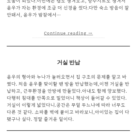
도움이 되었다.이번에는 캠도 챙겨오고, 방수시트도 챙겨서
윤우가 자는 환경에 조금 더 신경을 썼다.다만 숙소 방음이 잘
안돼서, 윤우가 밤잠에서…
Continue reading
→
거실 반납
윤우의 형아와 누나가 놀러오면서 집 구조의 문제를 알고 바
꿨다. 처음 윤우를 맞이할 땐 방을 반납했는데,이젠 거실을 반
납하고, 근무환경을 안방에 만들었다.아내도 함께 양보했다.
다행히 침대를 안쪽으로 밀었더니 책상이 들어갈 수 있었다.
거실이 이렇게 넓었다니.공간은 무얼 두느냐에 따라 너무도
다른 것 같다. 소파를 벽에 붙이고 바라보니,아이있는 집이 다
됐구나 싶다. 정말 즐거운 일이다.