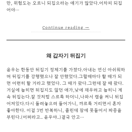
만, 위험도는 오르니 되집으라는 얘기가 많았다.어차피 되집
어야…
Continue reading
→
왜 갑자기 뒤집기
윤우는 한동안 뒤집기 정체기를 가졌다.아내는 연신 아쉬워하
며 뒤집기를 강행했으나 잘 안했었다.그럴때마다 할 때가 되
면 어련히 할 거라고 했었다. 그 때가 왔다.그런데 잘 때 왔다.
거실에 눕히면 뒤집지도 않던 애가,낮에 재우려고 눕히니 계
속 뒤집는다.잘 것처럼 스르륵 하더니,나와서 캠을 켜니 뒤집
어져있다.다시 돌려놓으려 들어가니, 꺄르륵 거리면서 혼자
좋아한다. 이걸 3번 반복하니, 졸린데 잠에 못들어서 짜증을
부린다.(어쩌라고.. 윤우야..)결국 안고…