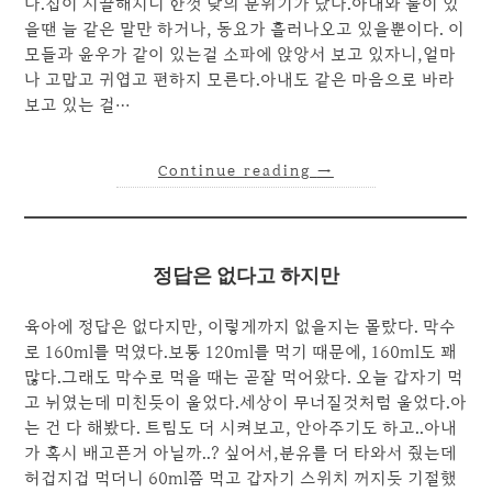
다.집이 시끌해지니 한껏 낮의 분위기가 났다.아내와 둘이 있
을땐 늘 같은 말만 하거나, 동요가 흘러나오고 있을뿐이다. 이
모들과 윤우가 같이 있는걸 소파에 앉앙서 보고 있자니,얼마
나 고맙고 귀엽고 편하지 모른다.아내도 같은 마음으로 바라
보고 있는 걸…
Continue reading
→
정답은 없다고 하지만
육아에 정답은 없다지만, 이렇게까지 없을지는 몰랐다. 막수
로 160ml를 먹였다.보통 120ml를 먹기 때문에, 160ml도 꽤
많다.그래도 막수로 먹을 때는 곧잘 먹어왔다. 오늘 갑자기 먹
고 뉘였는데 미친듯이 울었다.세상이 무너질것처럼 울었다.아
는 건 다 해봤다. 트림도 더 시켜보고, 안아주기도 하고..아내
가 혹시 배고픈거 아닐까..? 싶어서,분유를 더 타와서 줬는데
허겁지겁 먹더니 60ml쯤 먹고 갑자기 스위치 꺼지듯 기절했