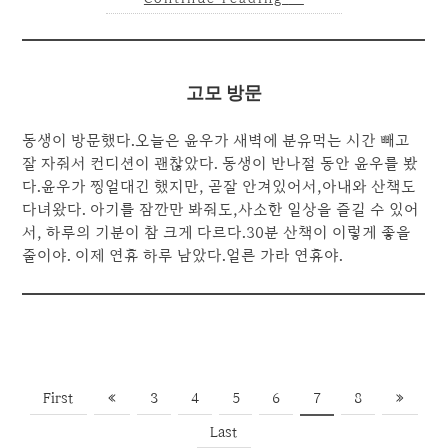
고모 방문
동생이 방문했다.오늘은 윤우가 새벽에 분유먹는 시간 빼고
잘 자줘서 컨디션이 괜찮았다. 동생이 반나절 동안 윤우를 봤
다.윤우가 찡얼대긴 했지만, 곧잘 안겨있어서,아내와 산책도
다녀왔다. 아기를 잠깐만 봐줘도,사소한 일상을 즐길 수 있어
서, 하루의 기분이 참 크게 다르다.30분 산책이 이렇게 좋을
줄이야. 이제 연휴 하루 남았다.얼른 가라 연휴야.
First
«
3
4
5
6
7
8
»
Last