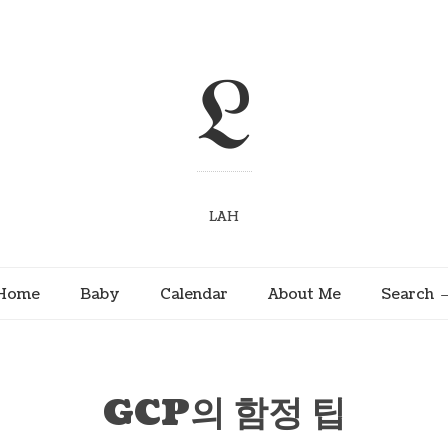
L
LAH
Home
Baby
Calendar
About Me
Search
GCP의 함정 팁