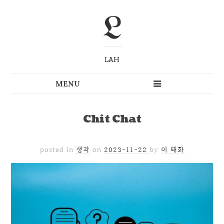
L
LAH
Chit Chat
posted in
생각
on
2023-11-22
by
이 태화