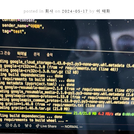
posted in
회사
on
2024-05-17
by
이 태화