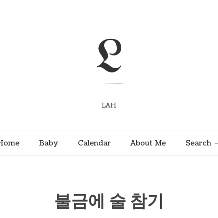
L
LAH
Home
Baby
Calendar
About Me
Search
불금에 술 참기