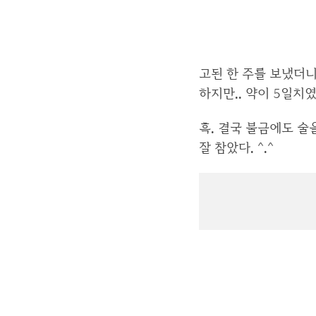
고된 한 주를 보냈더니
하지만.. 약이 5일치
흑. 결국 불금에도 술
잘 참았다. ^.^