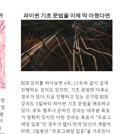
까
파이썬 기초 문법을 이제 막 마쳤다면
B2B 강의를 하다보면 4주, 12주와 같이 길게
진행하는 강의도 있지만, 기초 문법만 다루는
경우가 있다.지금 진행하고 있는 모기업 B2B
사람
강의도 3일짜리 파이썬 기초 문법을 매주하고
래밍
있다. 부트 캠프나 온라인 강의는 대부분 목표
개발
가 명확히 있지만 이런 강의는 목표가 “프로그
가
래밍 입문”인 경우가 많다.만약 당신이 개발자
들
라면, 3일동안 “프로그래밍 입문”을 가르친다