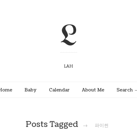
L
LAH
Home
Baby
Calendar
About Me
Search
Posts Tagged
→
파이썬