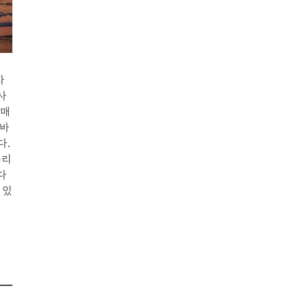
자
사
 매
 바
다.
무리
다
 있