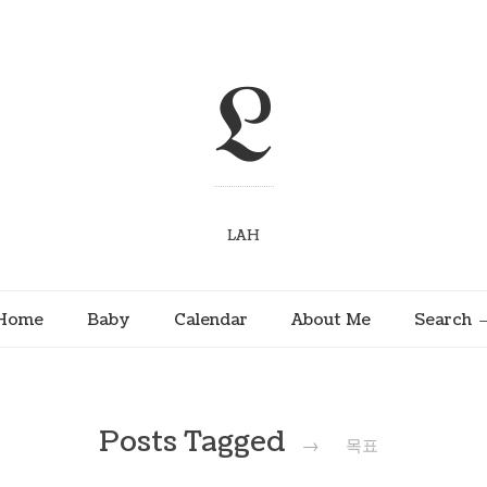
L
LAH
Home
Baby
Calendar
About Me
Search
Posts Tagged
→
목표