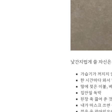
낯간지럽게 쓸 자신은 
가습기가 꺼지지 
한 시간마다 와서
땀에 젖은 이불, 
집안일 독박
된장 죽 끓여 준 
내가 마스크 쓰면 
젖은 옷 갈아입으