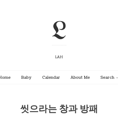
L
LAH
Home
Baby
Calendar
About Me
Search
씻으라는 창과 방패