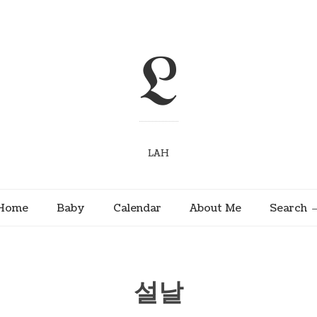
L
LAH
Home
Baby
Calendar
About Me
Search
설날