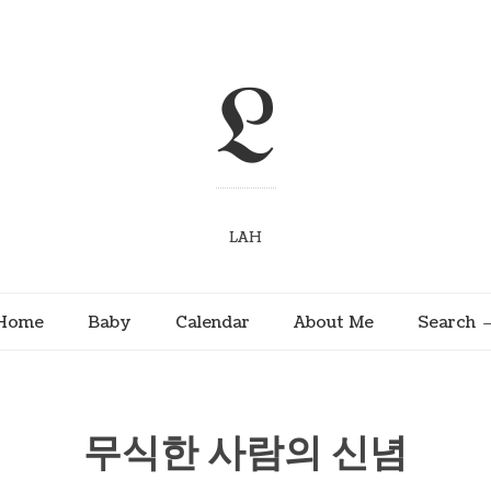
L
LAH
Home
Baby
Calendar
About Me
Search
무식한 사람의 신념