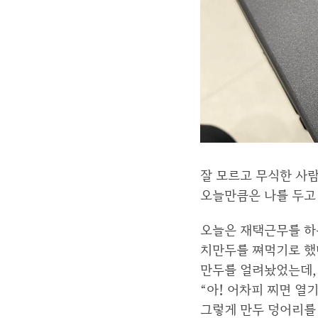
잘 모르고 무식한 사람
오늘만큼은 나를 두고
오늘은 재택근무를 하
치만두를 쪄먹기로 했
만두를 얼려놨었는데,
“아! 어차피 찌면 열
그렇게 만두 덩어리를 