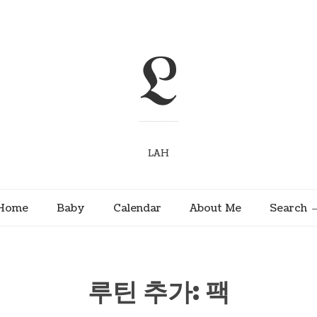
L
LAH
Home
Baby
Calendar
About Me
Search
루틴 추가: 팩