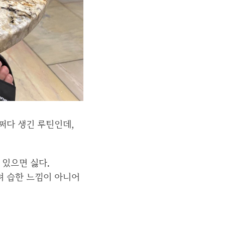
쩌다 생긴 루틴인데,
 있으면 싫다.
려 습한 느낌이 아니어