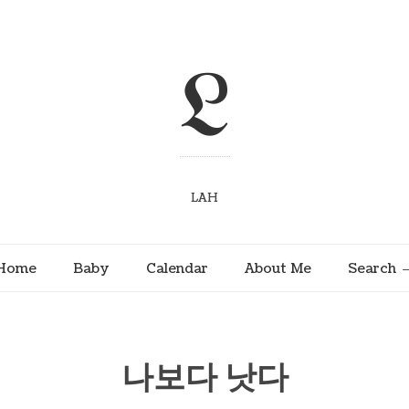
L
LAH
Home
Baby
Calendar
About Me
Search
나보다 낫다