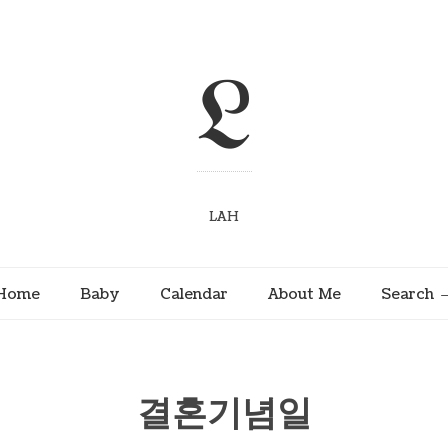
L
LAH
Home
Baby
Calendar
About Me
Search
결혼기념일