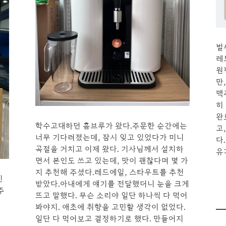
벌
레
원
만
맥
히
완
학수고대하던 홈브루가 왔다.주문한 순간에는
고
너무 기다려졌는데, 잠시 잊고 있었다가 미니
다
곡절을 거치고 이제 왔다. 기사님께서 설치하
유
면서 본인도 쓰고 있는데, 맛이 괜찮다며 몇 가
지 추천해 주셨다.레드에일, 스타우트를 추천
진
받았다.아내에게 얘기를 전달했더니 눈을 크게
주
뜨고 말했다. 무슨 소리야 일단 하나씩 다 먹어
봐야지. 애초에 취향을 고민할 생각이 없었다.
일단 다 먹어보고 결정하기로 했다. 만들어지