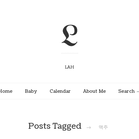
L
LAH
Home
Baby
Calendar
About Me
Search
Posts Tagged
→
맥주