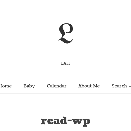
L
LAH
Home
Baby
Calendar
About Me
Search
read-wp